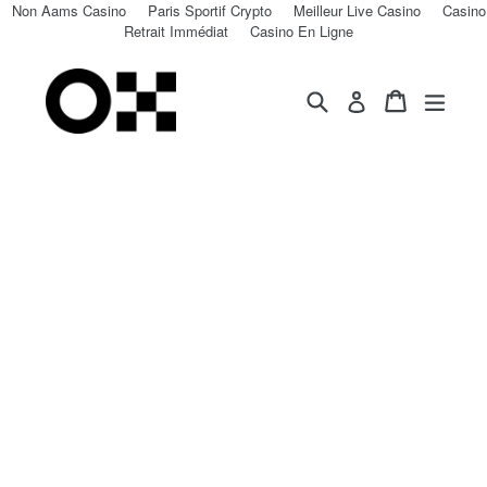
Non Aams Casino
Paris Sportif Crypto
Meilleur Live Casino
Casino
Retrait Immédiat
Casino En Ligne
Skip
to
content
Search
Cart
Cart
expand
Log in