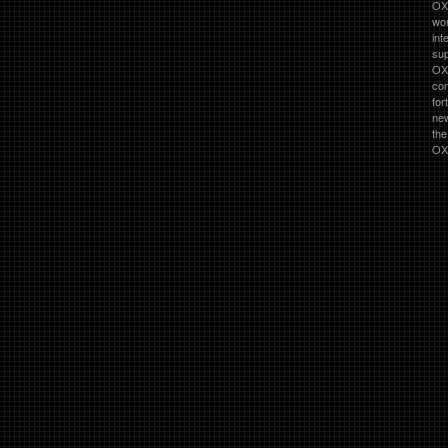
OXO
wor
int
su
OX
co
for
ne
th
OXO