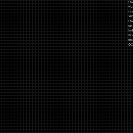
OXO
wor
int
su
OX
co
for
ne
th
OXO