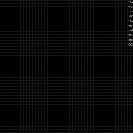
OXO
wor
int
su
OX
co
for
ne
th
OXO