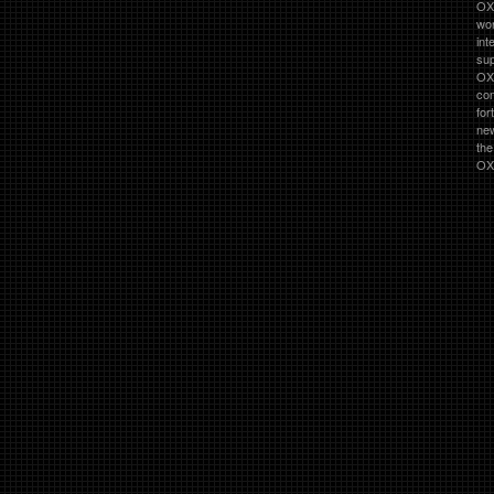
OXO
wor
int
su
OX
co
for
ne
th
OXO