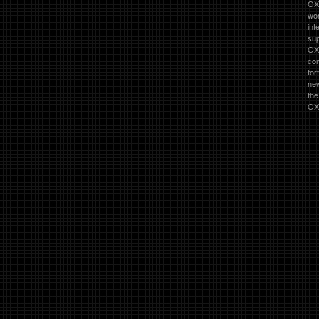
OXO
wor
int
su
OX
co
for
ne
th
OXO