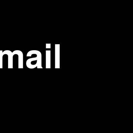
Featured sites
Casino En Ligne
Casino Online Non Aams
Non Gamstop Casino
Casino Non AAMS
Jeux Casino En Ligne
Meilleur Casino En Ligne France
Sites De Paris Sportifs En Belgique
Top 10 Casino En Ligne Belgique
Meilleur Casino Belgique En Ligne
Siti Non Aams
Migliori Casino Non Aams