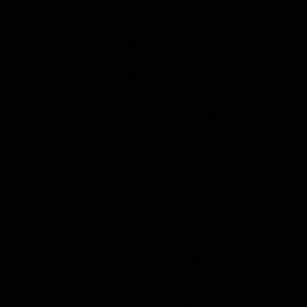
Migliori Casino Online Esteri
Meilleur Site De Paris Sportif Hors Arjel
Casino En Ligne
Sweet Bonanza Avis
Ufc Paris Sportif
オンカジ 銀行出金 早い
홀덤 사이트
Meilleur Site De Pari En Ligne
Meilleur Site De Paris Sportif
Casino En Ligne
Nouveau Casino En Ligne Fiable
Scommesse Crypto
Casino En Ligne France Légal
Casino Online Non Aams Sicuri
Scommesse Crypto 2026
Casino En Ligne
Top Casino En Ligne
Casino En Ligne France
Casino En Ligne Qui Paye Vraiment
Casino En Ligne
Crypto Casino
Migliori Casino Non Aams
Slot Senza Deposito Bonus Benvenuto Free Spin
Siti Scommesse Non Aams
Casino En Ligne Fiable
꽁머니 토토
Trang Cá độ Bóng đá
Casino En Ligne Francais
Migliore Casino Non Aams